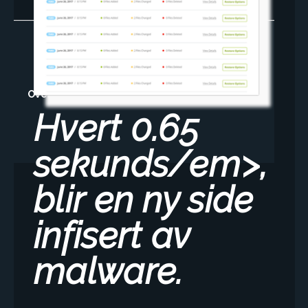
Oversikt
Priser
Alternativer
FAQ
Hvert 0.65
sekunds/em>
,
blir en ny side
infisert av
malware.