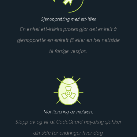
Gjenoppretting med ett-klikk
En enkel ett-klikks proses gjør det enkelt å
gjenopprette en enkelt fil eller en hel nettside
til forrige versjon.
Monitorering av malware
Slapp av og vit at CodeGuard nøyaktig sjekker
din side for endringer hver dag.