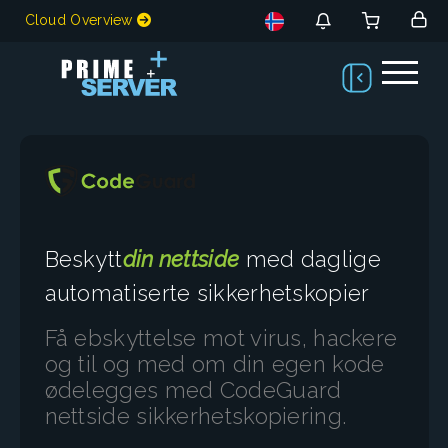
Cloud Overview
Beskytt
din nettside
med daglige
automatiserte sikkerhetskopier
Få ebskyttelse mot virus, hackere
og til og med om din egen kode
ødelegges med CodeGuard
nettside sikkerhetskopiering.