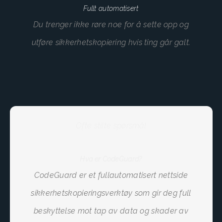
Fullt automatisert
Du trenger ikke røre noe for å sette opp og
utføre sikkerhetskopiering hvis ting går galt.
Ofte stilte spørsmål
Hva er CodeGuard?
CodeGuard er et fullautomatisert nettside
sikkerhetskopieringsverktøy som gir deg full
beskyttelse mot tap av data og skader av