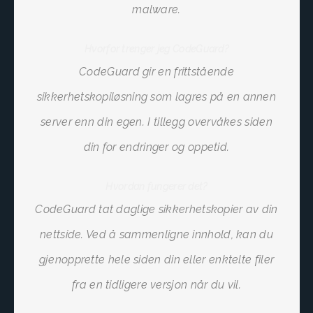
malware.
Hvorfor trenger jeg CodeGuard?
CodeGuard gir en frittstående
sikkerhetskopiløsning som lagres på en annen
server enn din egen. I tillegg overvåkes siden
din for endringer og oppetid.
Hvordan fungerer det?
CodeGuard tat daglige sikkerhetskopier av din
nettside. Ved å sammenligne innhold, kan du
gjenopprette hele siden din eller enktelte filer
fra en tidligere versjon når du vil.