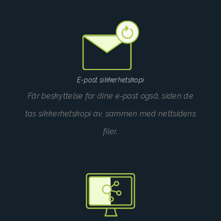
E-post sikkerhetskopi
Får beskyttelse for dine e-post også, siden de
tas sikkerhetskopi av, sammen med nettsidens
filer.