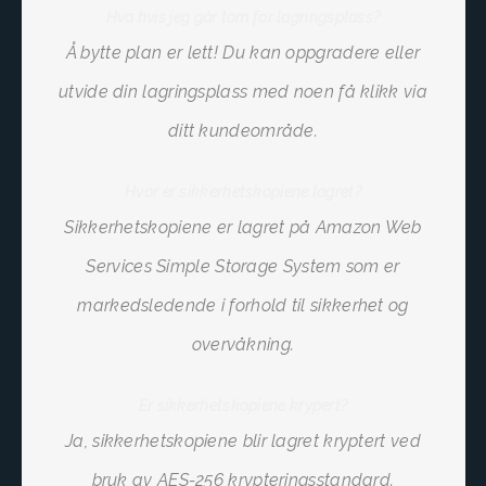
Hva hvis jeg går tom for lagringsplass?
Å bytte plan er lett! Du kan oppgradere eller
utvide din lagringsplass med noen få klikk via
ditt kundeområde.
Hvor er sikkerhetskopiene lagret?
Sikkerhetskopiene er lagret på Amazon Web
Services Simple Storage System som er
markedsledende i forhold til sikkerhet og
overvåkning.
Er sikkerhetskopiene krypert?
Ja, sikkerhetskopiene blir lagret kryptert ved
bruk av AES-256 krypteringsstandard.