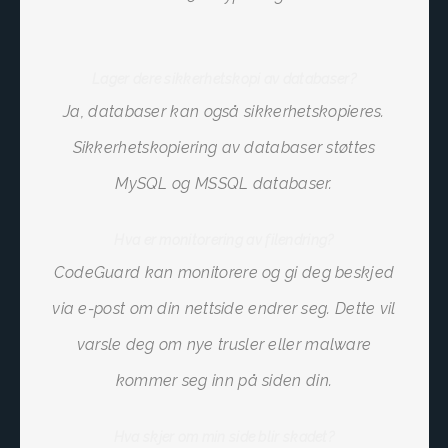
Lager dere sikkerhetskopi av databaser?
Ja, databaser kan også sikkerhetskopieres.
Sikkerhetskopiering av databaser støttes
MySQL og MSSQL databaser.
Hva er monitorering av filendring?
CodeGuard kan monitorere og gi deg beskjed
via e-post om din nettside endrer seg. Dette vil
varsle deg om nye trusler eller malware
kommer seg inn på siden din.
Hva skjer om min side blir skadet?