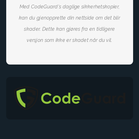
Med CodeGuard's daglige sikkerhetskopier,
kan du gjenopprette din nettside om det blir
skader. Dette kan gjøres fra en tidligere
versjon som ikke er skadet når du vil.