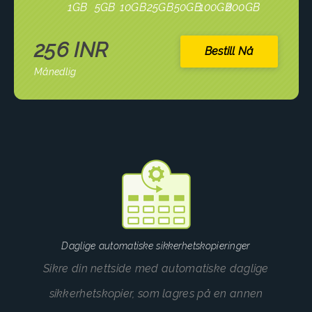
1GB
5GB
10GB
25GB
50GB
100GB
200GB
256 INR
Bestill Nå
Månedlig
Daglige automatiske sikkerhetskopieringer
Sikre din nettside med automatiske daglige
sikkerhetskopier, som lagres på en annen