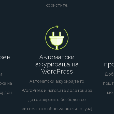
користите.
зен
Автоматски
ажурирања на
пр
WordPress
и
Доби
Автоматски ажурирајте го
рка на
пошт
WordPress и неговите додатоци за
ј ден.
мен
да го задржите безбеден со
автоматско обновување во случај