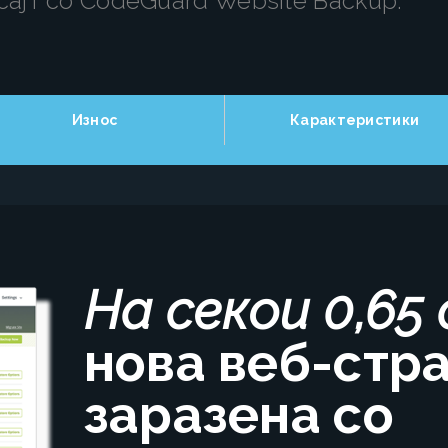
ајт со CodeGuard Website Backup.
Износ
Карактеристики
На секои 0,65
нова веб-стр
заразена со