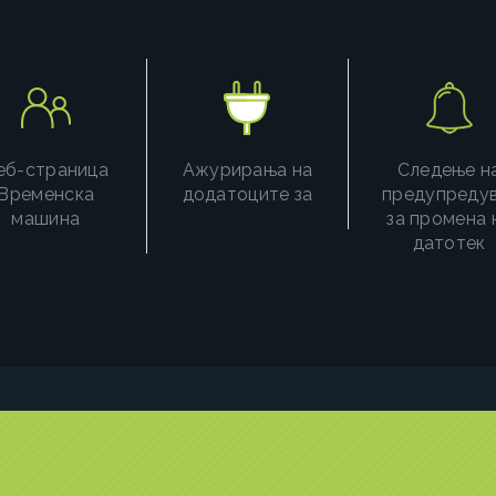
еб-страница
Ажурирања на
Следење н
Временска
додатоците за
предупреду
машина
за промена 
датотек