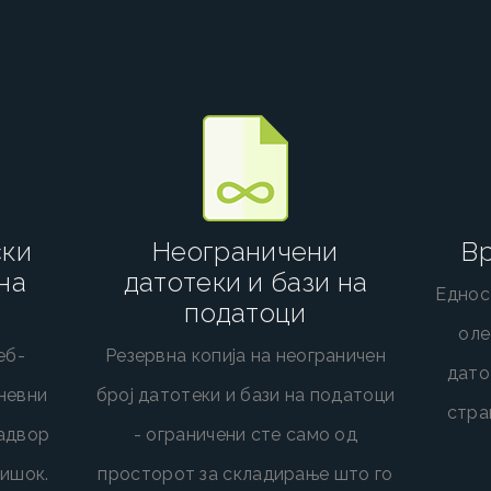
ски
Неограничени
Вр
на
датотеки и бази на
Еднос
податоци
оле
еб-
Резервна копија на неограничен
дато
невни
број датотеки и бази на податоци
стра
надвор
- ограничени сте само од
вишок.
просторот за складирање што го