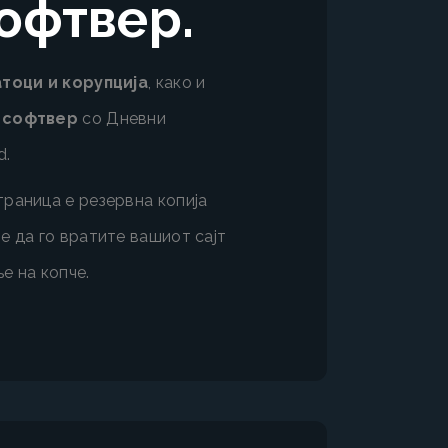
офтвер.
атоци и корупција
, како и
н софтвер
со Дневни
d.
раница е резервна копија
е да го вратите вашиот сајт
е на копче.