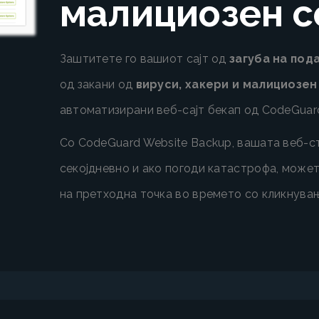
малициозен с
Заштитете го вашиот сајт од
загуба на под
од закани од
вируси, хакери и малициозе
автоматизирани веб-сајт бекап од CodeGuar
Со CodeGuard Website Backup, вашата веб-ст
секојдневно и ако погоди катастрофа, может
на претходна точка во времето со кликнувањ