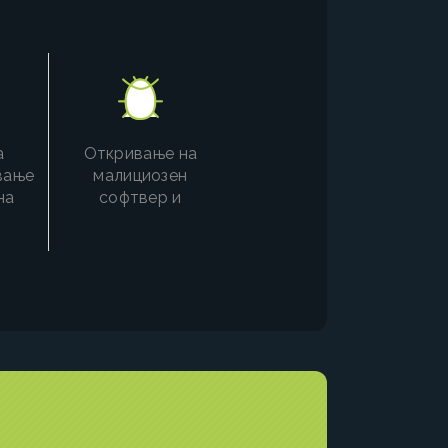
а
Откривање на
вање
малициозен
на
софтвер и