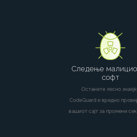
Следење малицио
софт
Останете лесно знаејќ
CodeGuard е вредно прове
вашиот сајт за промени секо