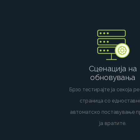
Сценација на
обновувања
Брзо тестирајте ја секоја р
страница со едноставн
автоматско поставување п
ја вратите.