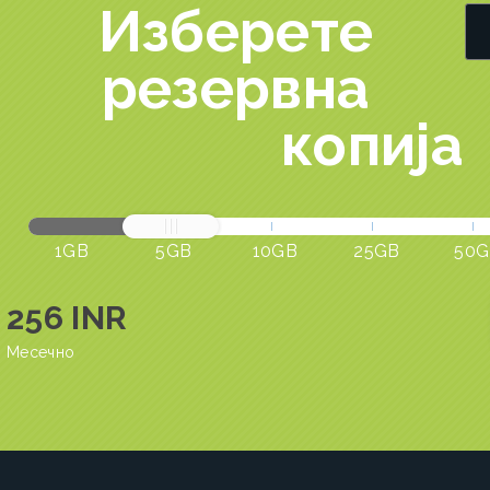
Изберете
резервна
копија
1GB
5GB
10GB
25GB
50G
256 INR
Месечно