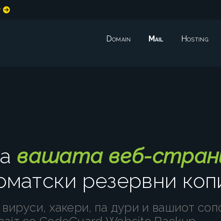
w
Domain
Mail
Hosting
ја
вашата веб-стран
оматски резервни коп
 вируси, хакери, па дури и вашиот соп