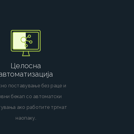
Целосна
автоматизација
но поставување без раце и
овни бекап со автоматски
тувања ако работите тргнат
наопаку.