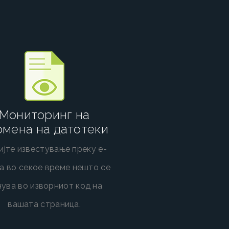
Мониторинг на
омена на датотеки
јте известување преку е-
а во секое време нешто се
ува во изворниот код на
вашата страница.