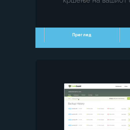
кршење на вашиот с
Преглед