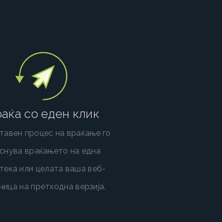
аќа со еден клик
тавен процес на враќање го
снува враќањето на една
тека или целата ваша веб-
ница на претходна верзија.