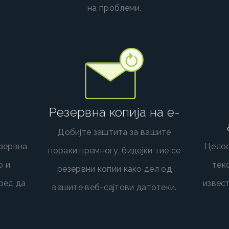
на проблеми.
Резервна копија на е-
Добијте заштита за вашите
езервна
Целос
пораки премногу, бидејќи тие се
о и
тек
резервни копии како дел од
ред да
извес
вашите веб-сајтови датотеки.