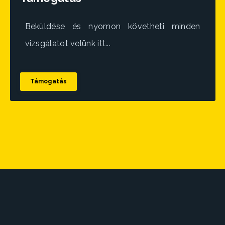
Beküldése és nyomon követheti minden
vizsgálatot velünk itt...
Támogatás