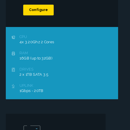
Configure
CPU
4x 3.20Ghz 2 Cores
RAM
16GB (up to 32GB)
DRIVES
2 x 1TB SATA 3.5
UPLINK
1Gbps - 20TB