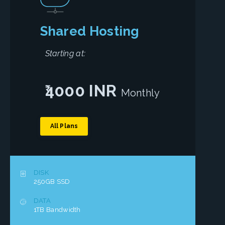
Shared Hosting
Starting at:
4000 INR
Monthly
All Plans
DISK
250GB SSD
DATA
1TB Bandwidth