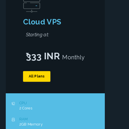
Cloud VPS
Starting at:
333 INR
Monthly
All Plans
CPU
2 Cores
RAM
2GB Memory