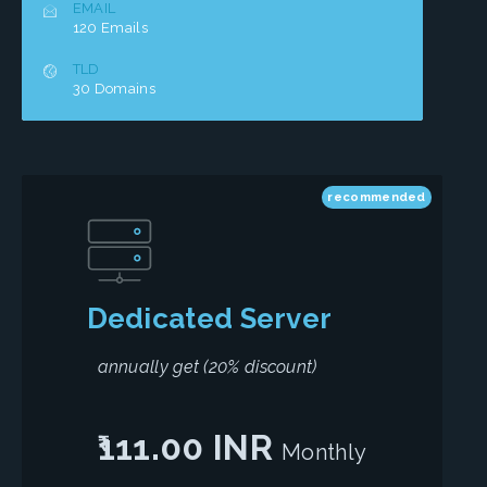
EMAIL
120 Emails
TLD
30 Domains
recommended
Dedicated Server
annually get (20% discount)
111.00 INR
Monthly